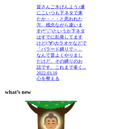
皆さんごきげんよう♪遂
にこいつも下ネタで来
たか・・・と思われた
方、残念ながら違いま
す(*'▽')というか下ネタ
はすでに乱発してます
けど(;'∀')カラオケなどで
「バラード縛りで～」
なんて昔よくやりまし
たけど、その縛りのお
話です。これまで多く...
2022.03.10
心を整える
what’s new