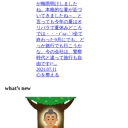
が梅雨明けしました
ね。本格的な夏が近づ
いてきましたね～。と
言っても今年の夏はオ
リパラで夏休みどころ
では・・・(´;ω;｀)全て
終わった9月にでも、ど
っか旅行でも行こうか
な。今の会社は、警察
時代と違って旅行も自
由です(^...
2021.07.11
心を整える
what’s new