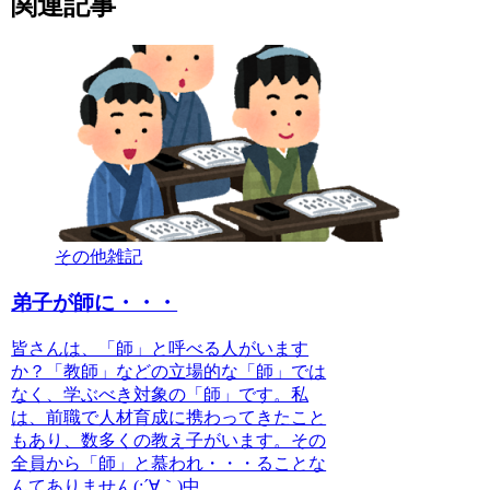
関連記事
その他雑記
弟子が師に・・・
皆さんは、「師」と呼べる人がいます
か？「教師」などの立場的な「師」では
なく、学ぶべき対象の「師」です。私
は、前職で人材育成に携わってきたこと
もあり、数多くの教え子がいます。その
全員から「師」と慕われ・・・ることな
んてありません(;´∀｀)中...