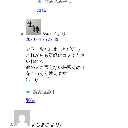
読み込み中…
返信
Satoshi
より:
2020-04-25 22:49
アラ、失礼しました(;´∀｀)
これからも気軽にコメくださ
いね(^^)/
彼の人に言えない秘密その４
をこっそり教えます
(-。-)y-゜゜゜
読み込み中…
返信
よしまさ
より: