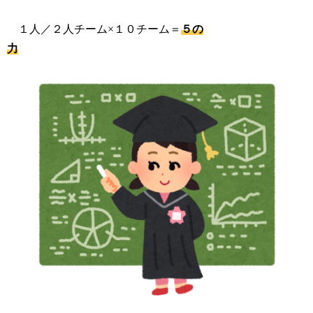
１人／２人チーム×１０チーム＝
５の
力