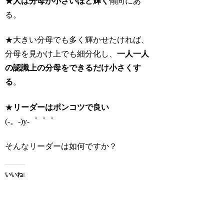
★人は分母が小さいほど輝く
傾向にあ
る。
★大きい分母でも多く輝かせたければ、
分母を見かけ上でも細分化し、
一人一人
の認識上の分母をできるだけ小さくす
る
。
★
リーダーはポンコツで良い
(-。-)y-゜゜゜
そんなリーダーは如何ですか？
いいね: