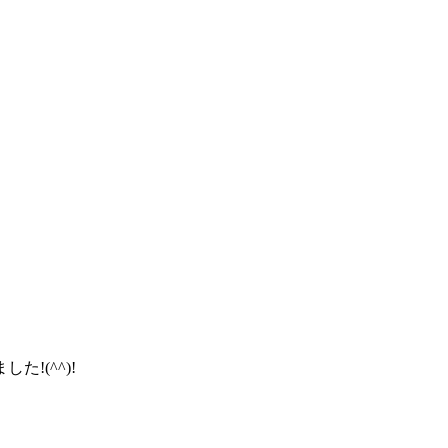
!(^^)!