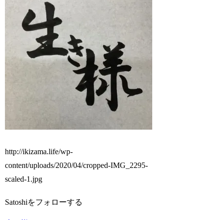
http://ikizama.life/wp-
content/uploads/2020/04/cropped-IMG_2295-
scaled-1.jpg
Satoshiをフォローする