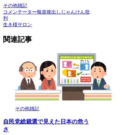
その他雑記
コメンテーター
報道
後出しじゃんけん
批
判
生き様サロン
関連記事
その他雑記
自民党総裁選で見えた日本の危う
さ