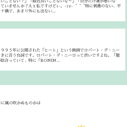
白いことない？」「最近良いことないな～」「自分だけ運が悪いな
ていませんか？えぇ私ですけど(-。-)y-゜゜゜特に刺激のない、平
ナ禍で、あまり外にも出ない...
１９９５年に公開された「ヒート」という映画でロバート・デ・ニー
ときに言う台詞です。ロバート・デ・ニーロって渋いですよね。「能
合っていて、特に「RONIN...
半に嵐の吹かぬものかは