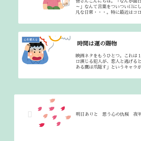
皆さんこんにちは。「なんか面
～」なんて言葉をついつい口にし
凡な日常・・・。特に最近はコロ
心を整える
時間は運の賜物
映画ネタをもうひとつ。これは
ロ演じる犯人が、恋人と逃げる
ある鷹は爪隠す」というキャラが似
明日ありと 思う心の仇桜 夜