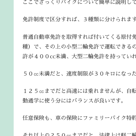
ここでざっくりバイクについて簡単に説明し
免許制度で区分すれば、３種類に分けられま
普通自動車免許を取得すれば付いてくる原付免
種）で、その上の小型二輪免許で運転できるの
許が４００cc未満、大型二輪免許を持ってい
５０㏄未満だと、速度制限が３０キロになっ
１２５㏄までだと高速には乗れませんが、自
勤通学に使う分にはバランスが良いです。
任意保険も、車の保険にファミリーバイク特
それ以上の２５０㏄までだと、法律上は軽二