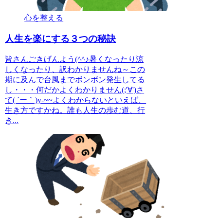
心を整える
人生を楽にする３つの秘訣
皆さんごきげんよう(^^♪暑くなったり涼
しくなったり、訳わかりませんね～この
期に及んで台風までボンボン発生してる
し・・・何だかよくわかりません(;'∀')さ
て( ´ー｀)y-~~よくわからないといえば、
生き方ですかね。誰も人生の歩む道、行
き...